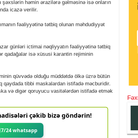
 şəxslərin həmin ərazilərə gəlməsinə isə onların
da icazə verilir.
ımanın fəaliyyətinə tətbiq olunan məhdudiyyət
ar günləri ictimai nəqliyyatın fəaliyyətinə tətbiq
r qadağalar isə xüsusi karantin rejiminin
jiminin qüvvədə olduğu müddətdə ölkə üzrə bütün
 qaydada tibbi maskalardan istifadə məcburidir.
ka və digər qoruyucu vasitələrdən istifadə etmək
Fəx
adisələri çəkib bizə göndərin!
7/24 whatsapp