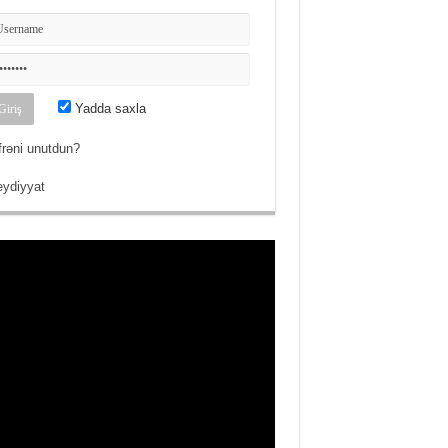
Yadda saxla
frəni unutdun?
ydiyyat