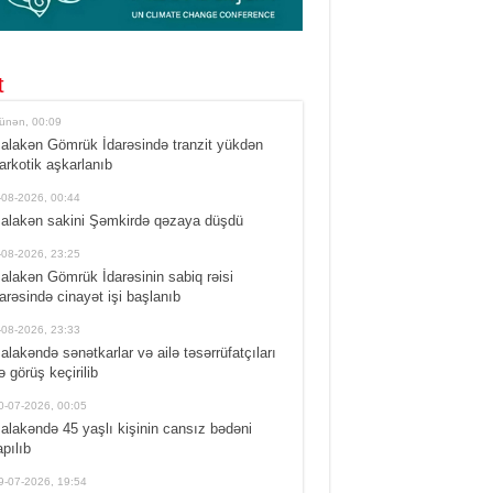
t
ünən, 00:09
alakən Gömrük İdarəsində tranzit yükdən
arkotik aşkarlanıb
-08-2026, 00:44
alakən sakini Şəmkirdə qəzaya düşdü
-08-2026, 23:25
alakən Gömrük İdarəsinin sabiq rəisi
arəsində cinayət işi başlanıb
-08-2026, 23:33
alakəndə sənətkarlar və ailə təsərrüfatçıları
lə görüş keçirilib
0-07-2026, 00:05
alakəndə 45 yaşlı kişinin cansız bədəni
apılıb
9-07-2026, 19:54