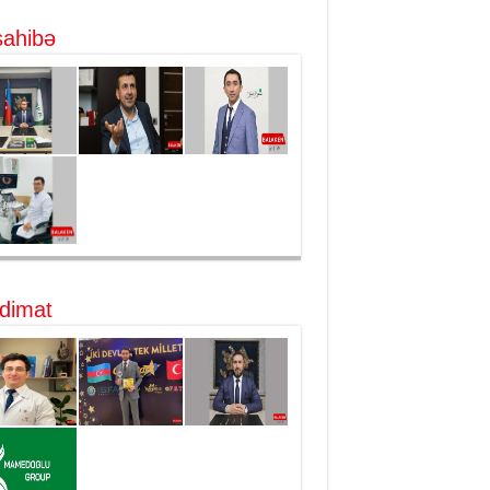
ahibə
dimat