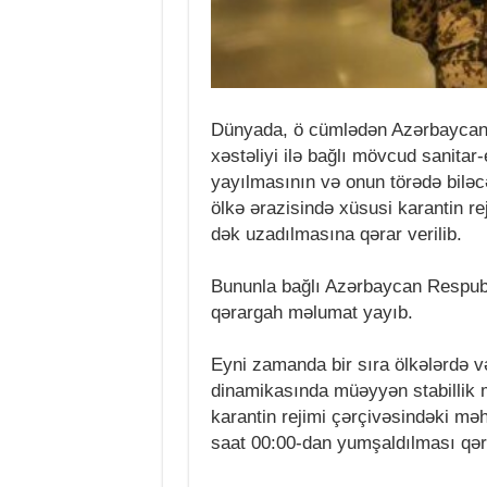
Dünyada, ö cümlədən Azərbaycan 
xəstəliyi ilə bağlı mövcud sanitar-
yayılmasının və onun törədə biləc
ölkə ərazisində xüsusi karantin re
dək uzadılmasına qərar verilib.
Bununla bağlı Azərbaycan Respubli
qərargah məlumat yayıb.
Eyni zamanda bir sıra ölkələrdə 
dinamikasında müəyyən stabillik 
karantin rejimi çərçivəsindəki məh
saat 00:00-dan yumşaldılması qəra