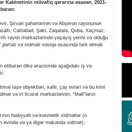
ər Kabinetinin müvafiq qərarına əsasən, 2021-
ibarən:
vir, Şirvan şəhərlərinin və Abşeron rayonunun
sallı, Cəlilabad, Şəki, Zaqatala, Quba, Xaçmaz,
ıllı rayon mərkəzlərində yaşayış yerini və olduğu
” portalı və xidməti vəsiqə əsasında tərk etmək
n etibarən ölkə ərazisində aşağıdakı iş və
ir:
ictimai iaşə obyektləri, kafe, çay evləri və bu kimi
mət və iri ticarət mərkəzlərinin, “Mall”ların
rının fəaliyyəti və kosmetik xidmətlər (o
n evində və ya digər məkanda xidmət);