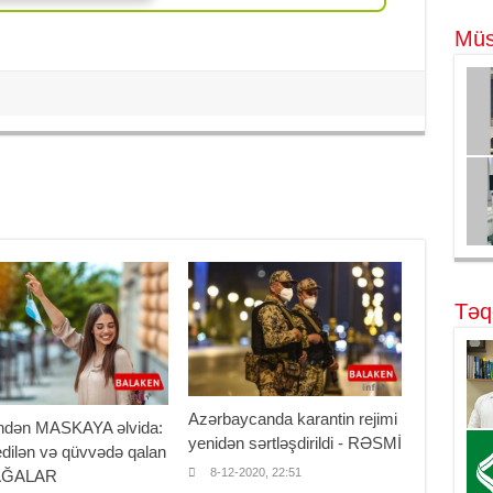
Müs
Təq
Azərbaycanda karantin rejimi
ndən MASKAYA əlvida:
yenidən sərtləşdirildi - RƏSMİ
dilən və qüvvədə qalan
8-12-2020, 22:51
AĞALAR