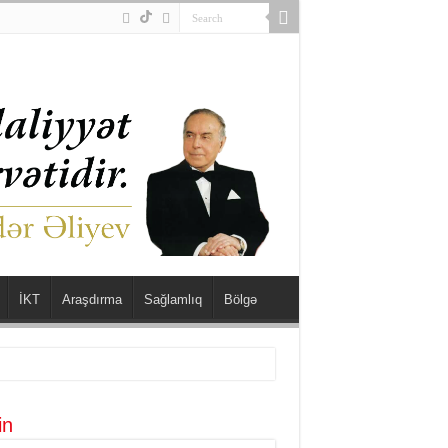
İKT
Araşdırma
Sağlamlıq
Bölgə
in