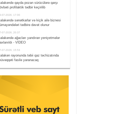
alakəndə qayda pozan sürücülərə qarşı
övbəti profilaktik tədbir keçirilib
9-07-2026, 17:00
alakəndə sənətkarlar və kiçik ailə biznesi
ümayəndələri tədbirə dəvət olunur
7-07-2026, 20:37
alakəndə ağacları yandıran yeniyetmələr
axlanıldı - VİDEO
7-07-2026, 15:53
alakən rayonunda təbii qaz təchizatında
üvəqqəti fasilə yaranacaq