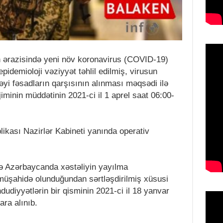
ərazisində yeni növ koronavirus (COVID-19)
epidemioloji vəziyyət təhlil edilmiş, virusun
əyi fəsadların qarşısının alınması məqsədi ilə
jiminin müddətinin 2021-ci il 1 aprel saat 06:00-
kası Nazirlər Kabineti yanında operativ
və Azərbaycanda xəstəliyin yayılma
müşahidə olunduğundan sərtləşdirilmiş xüsusi
dudiyyətlərin bir qisminin 2021-ci il 18 yanvar
ra alınıb.