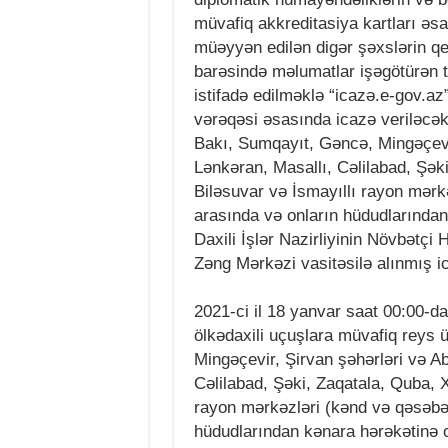
müvafiq akkreditasiya kartları əsa
müəyyən edilən digər şəxslərin qe
barəsində məlumatlar işəgötürən t
istifadə edilməklə “icazə.e-gov.az
vərəqəsi əsasında icazə veriləcək
Bakı, Sumqayıt, Gəncə, Mingəçevi
Lənkəran, Masallı, Cəlilabad, Şək
Biləsuvar və İsmayıllı rayon mərk
arasında və onların hüdudlarında
Daxili İşlər Nazirliyinin Növbətçi
Zəng Mərkəzi vasitəsilə alınmış i
2021-ci il 18 yanvar saat 00:00-d
ölkədaxili uçuşlara müvafiq reys 
Mingəçevir, Şirvan şəhərləri və A
Cəlilabad, Şəki, Zaqatala, Quba, 
rayon mərkəzləri (kənd və qəsəbəl
hüdudlarından kənara hərəkətinə on