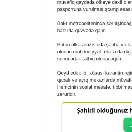
müvafiq qaydada ölkəyə daxil olan
pasportuna vurulmuş ştamp əsasın
Bakı metropolitenində sərnişindaş
hazırda qüvvədə qalır.
Bütün ölkə ərazisində şənbə və baz
olunan məhdudiyyət, eləcə də digə
sonunadək tətbiq olunacaqdır.
Qeyd edək ki, xüsusi karantin re
qapalı və açıq məkanlarda müvafiq
Həmçinin sosial məsafə, tibbi mas
zəruridir.
Şahidi olduğunuz h