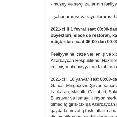
- muzey və sərgi zallarının fəaliyy
- şəhərlərarası və rayonlararası 
2021-ci il 1 fevral saat 00:00-da
obyektləri, eləcə də restoran, k
müştərilərə saat 06:00-dan 00:0
Fəaliyyətinə icazə verilən iş və 
Azərbaycan Respublikası Nazirlər 
edilmiş məhdudiyyət və tələblərə c
2021-ci il 18 yanvar saat 00:00-d
Gəncə, Mingəçevir, Şirvan şəhərlə
Lənkəran, Masallı, Cəlilabad, Şək
Biləsuvar və İsmayıllı rayon mərkə
olmaqla) giriş-çıxışa Azərbaycan 
qaydada müvafiq təşkilatların əm
diplomatik nümayəndəliklərin və b