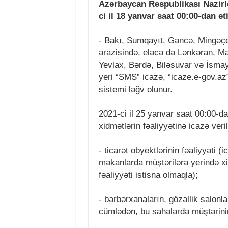
Azərbaycan Respublikası Nazirl
ci il 18 yanvar saat 00:00-dan et
- Bakı, Sumqayıt, Gəncə, Mingəçe
ərazisində, eləcə də Lənkəran, Ma
Yevlax, Bərdə, Biləsuvar və İsmay
yeri “SMS” icazə, “icaze.e-gov.az
sistemi ləğv olunur.
2021-ci il 25 yanvar saat 00:00-da
xidmətlərin fəaliyyətinə icazə veril
- ticarət obyektlərinin fəaliyyəti (
məkanlarda müştərilərə yerində xid
fəaliyyəti istisna olmaqla);
- bərbərxanaların, gözəllik salonla
cümlədən, bu sahələrdə müştərini