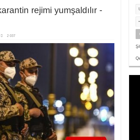
rantin rejimi yumşaldılır -
2 037
Şi
Qe