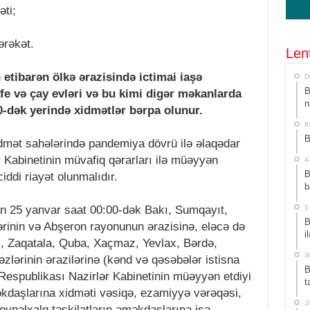
əti;
hərəkət.
Len
n etibarən ölkə ərazisində ictimai iaşə
D
B
afe və çay evləri və bu kimi digər məkanlarda
n
0-dək yerində xidmətlər bərpa olunur.
6
B
xidmət sahələrində pandemiya dövrü ilə əlaqədar
Kabinetinin müvafiq qərarları ilə müəyyən
4
B
iddi riayət olunmalıdır.
b
an 25 yanvar saat 00:00-dək Bakı, Sumqayıt,
1
B
rinin və Abşeron rayonunun ərazisinə, eləcə də
i
i, Zaqatala, Quba, Xaçmaz, Yevlax, Bərdə,
3
zlərinin ərazilərinə (kənd və qəsəbələr istisna
B
Respublikası Nazirlər Kabinetinin müəyyən etdiyi
t
əkdaşlarına xidməti vəsiqə, ezamiyyə vərəqəsi,
2
eynəlxalq təşkilatların əməkdaşlarına isə