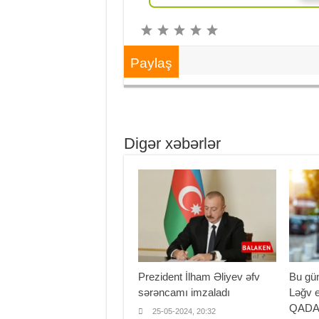
Paylaş
Digər xəbərlər
Prezident İlham Əliyev əfv
Bu gü
sərəncamı imzaladı
Ləğv e
QAD
25-05-2024, 20:32