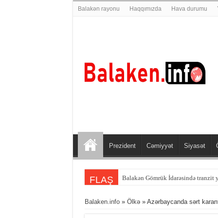
Balakən rayonu
Haqqımızda
Hava durumu
Prezident
Cəmiyyət
Siyasət
Balakən sakini Şəmkirdə qəzaya dü
FLAŞ
Balaken.info
»
Ölkə
» Azərbaycanda sərt karant