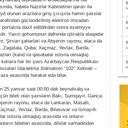
B
sında, habelə Nazirlər Kabinetinin qərarı ilə
n
yd olunan ərazilərə giriş-çıxışına həmin şəxslər
2
ərəfindən gücləndirilmiş elektron imzadan
B
” portalına daxil edildikdən sonra ezamiyyə
n
dir. Yaxın qohumunun dəfnində iştirakla əlaqədar
2
r, Şirvan şəhərləri və Abşeron rayonu, eləcə də
B
i, Zaqatala, Quba, Xaçmaz, Yevlax, Bərdə,
s
əzləri (kənd və qəsəbələr istisna olmaqla)
2
n kənara hər bir şəxs Azərbaycan Respublikası
B
m
 Hissələri İdarəetmə Xidmətinin “102” Xidməti –
cazə əsasında hərəkət edə bilər.
an 25 yanvar saat 00:00-dək beynəlxalq və
üçün bileti olan şəxslərin Bakı, Sumqayıt, Gəncə,
bşeron rayonu, eləcə də Lənkəran, Masallı,
Xaçmaz, Yevlax, Bərdə, Biləsuvar və İsmayıllı
ər istisna olmaqla) arasında və onların
ların biletləri əsasında, dövlət sərhədindən