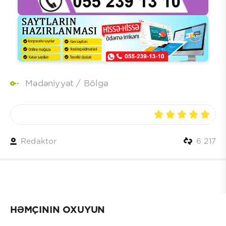
Mədəniyyət
/
Bölgə
Redaktor
6 217
HƏMÇININ OXUYUN