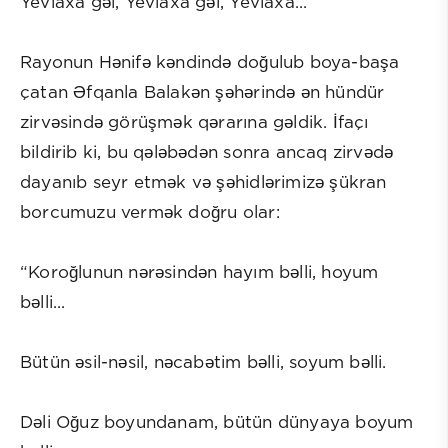
Yevlaxa gəl, Yevlaxa gəl, Yevlaxa...”
Rayonun Hənifə kəndində doğulub boya-başa
çatan Əfqanla Balakən şəhərində ən hündür
zirvəsində görüşmək qərarına gəldik. İfaçı
bildirib ki, bu qələbədən sonra ancaq zirvədə
dayanıb seyr etmək və şəhidlərimizə şükran
borcumuzu vermək doğru olar:
“Koroğlunun nərəsindən hayım bəlli, hoyum
bəlli...
Bütün əsil-nəsil, nəcabətim bəlli, soyum bəlli.
Dəli Oğuz boyundanam, bütün dünyaya boyum