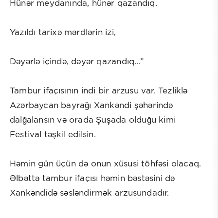
Hünər meydanında, hünər qazandıq.
Yazıldı tarixə mərdlərin izi,
Dəyərlə içində, dəyər qazandıq...”
Tambur ifaçısının indi bir arzusu var. Tezliklə
Azərbaycan bayrağı Xankəndi şəhərində
dalğalansın və orada Şuşada olduğu kimi
Festival təşkil edilsin.
Həmin gün üçün də onun xüsusi töhfəsi olacaq.
Əlbəttə tambur ifaçısı həmin bəstəsini də
Xankəndidə səsləndirmək arzusundadır.