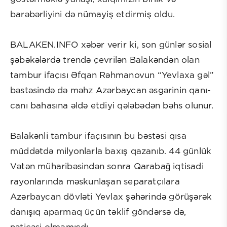
barəbərliyini də nümayiş etdirmiş oldu.
BALAKEN.INFO xəbər verir ki, son günlər sosial
şəbəkələrdə trendə çevrilən Balakəndən olan
tambur ifaçısı Əfqan Rəhmanovun “Yevlaxa gəl”
bəstəsində də məhz Azərbaycan əsgərinin qanı-
canı bahasına əldə etdiyi qələbədən bəhs olunur.
Balakənli tambur ifaçısının bu bəstəsi qısa
müddətdə milyonlarla baxış qazanıb. 44 günlük
Vətən müharibəsindən sonra Qarabağ iqtisadi
rayonlarında məskunlaşan separatçılara
Azərbaycan dövləti Yevlax şəhərində görüşərək
danışıq aparmaq üçün təklif göndərsə də,