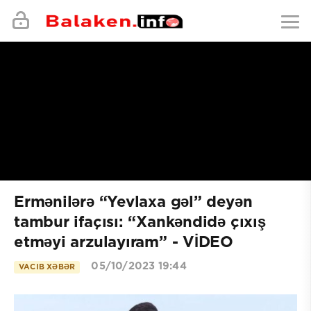
Ermənilərə “Yevlaxa gəl” deyən
tambur ifaçısı: “Xankəndidə çıxış
etməyi arzulayıram” - VİDEO
05/10/2023 19:44
VACIB XƏBƏR