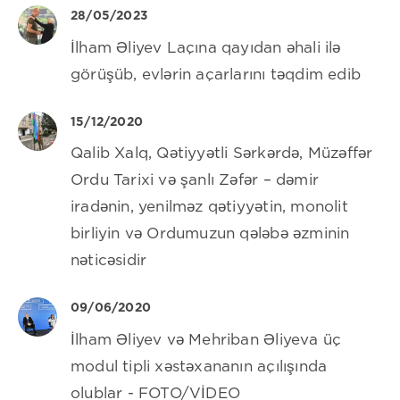
28/05/2023
İlham Əliyev Laçına qayıdan əhali ilə
görüşüb, evlərin açarlarını təqdim edib
15/12/2020
Qalib Xalq, Qətiyyətli Sərkərdə, Müzəffər
Ordu Tarixi və şanlı Zəfər – dəmir
iradənin, yenilməz qətiyyətin, monolit
birliyin və Ordumuzun qələbə əzminin
nəticəsidir
09/06/2020
İlham Əliyev və Mehriban Əliyeva üç
modul tipli xəstəxananın açılışında
olublar - FOTO/VİDEO