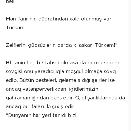
bəlli,
Mən Tanrının qüdrətindən xəlq olunmuş varı
Türkəm.
Zəiflərin, gücsüzlərin darda xilaskarı Türkəm!”
Əfqanın heç bir təhsili olmasa da tambura olan
sevgisi onu yaradıcılıqla məşğul olmağa sövq
edib. Bütün bəstələri, qələmə aldığı şeirlər isə
ancaq vətənpərvərlikdən, igidlərimizin
qəhrəmanlığından bəhs edir. O, el şənliklərində də
ancaq bu ifaları ilə çıxış edir:
“Dünyanın hər yeri tanıdı bizi,