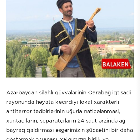
Azərbaycan silahlı qüvvələrinin Qarabağ iqtisadi
rayonunda həyata keçirdiyi lokal xarakterli
antiterror tədbirlərinin uğurla nəticələnməsi,
xuntaçıların, separatçıların 24 saat ərzində ağ
bayraq qaldırması əsgərimizin şücaətini bir daha
göstərməklə yanaşı, xalqımızın birlik və