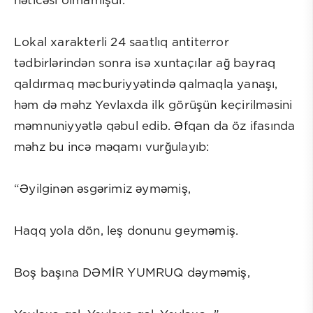
nəticəsi olmamışdı.
Lokal xarakterli 24 saatlıq antiterror
tədbirlərindən sonra isə xuntaçılar ağ bayraq
qaldırmaq məcburiyyətində qalmaqla yanaşı,
həm də məhz Yevlaxda ilk görüşün keçirilməsini
məmnuniyyətlə qəbul edib. Əfqan da öz ifasında
məhz bu incə məqamı vurğulayıb:
“Əyilginən əsgərimiz əyməmiş,
Haqq yola dön, leş donunu geyməmiş.
Boş başına DƏMİR YUMRUQ dəyməmiş,