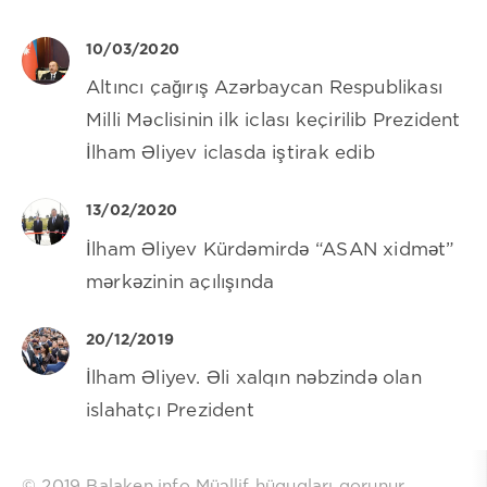
10/03/2020
Altıncı çağırış Azərbaycan Respublikası
Milli Məclisinin ilk iclası keçirilib Prezident
İlham Əliyev iclasda iştirak edib
13/02/2020
İlham Əliyev Kürdəmirdə “ASAN xidmət”
mərkəzinin açılışında
20/12/2019
İlham Əliyev. Əli xalqın nəbzində olan
islahatçı Prezident
© 2019 Balaken.info Müəllif hüquqları qorunur.