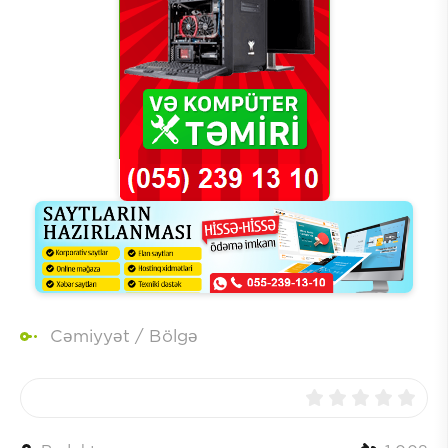
Cəmiyyət
/
Bölgə