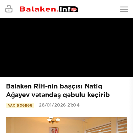
Balakən RİH-nin başçısı Natiq
Ağayev vətəndaş qəbulu keçirib
28/01/2026 21:04
VACIB XƏBƏR