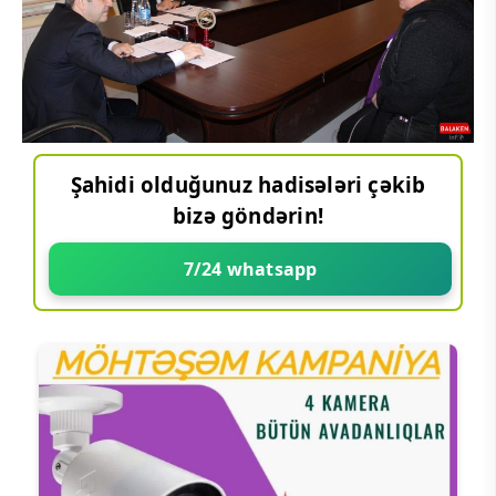
Şahidi olduğunuz hadisələri çəkib
bizə göndərin!
7/24 whatsapp