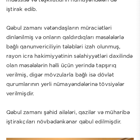
müəssisə və təşkilatların nümayəndələri də
iştirak edib.
Qəbul zamanı vətəndaşların müraciətləri
dinlənilmiş və onların qaldırdıqları məsələlərlə
bağlı qanunvericiliyin tələbləri izah olunmuş,
rayon icra hakimiyyətinin səlahiyyətləri daxilində
olan məsələlərin həlli üçün yerində tapşırıq
verilmiş, digər mövzularla bağlı isə dövlət
qurumlarının yerli nümayəndələrinə tövsiyələr
verilmişdir.
Qəbul zamanı şəhid ailələri, qazilər və müharibə
iştirakçıları növbədənkənar qəbul edilmişdir.