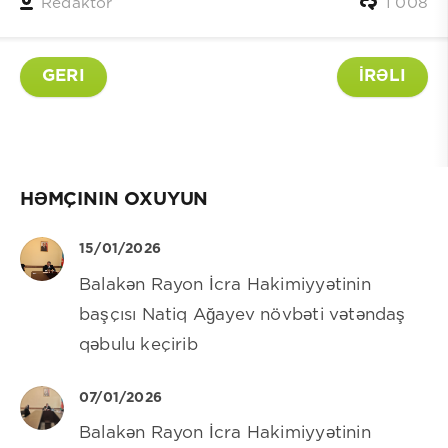
Redaktor
1 008
GERI
İRƏLI
HƏMÇININ OXUYUN
15/01/2026
Balakən Rayon İcra Hakimiyyətinin
başçısı Natiq Ağayev növbəti vətəndaş
qəbulu keçirib
07/01/2026
Balakən Rayon İcra Hakimiyyətinin