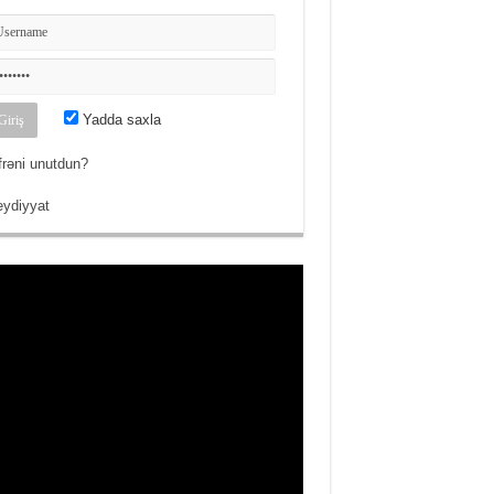
Yadda saxla
frəni unutdun?
ydiyyat