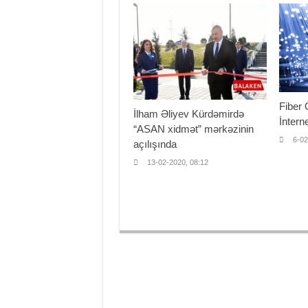
Fiber 
İlham Əliyev Kürdəmirdə
İntern
“ASAN xidmət” mərkəzinin
6-02
açılışında
13-02-2020, 08:12