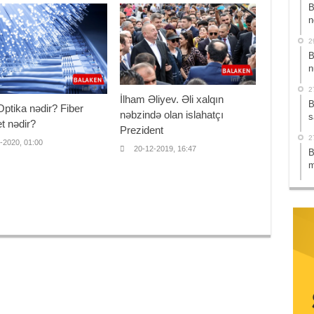
B
n
2
B
n
2
İlham Əliyev. Əli xalqın
B
Optika nədir? Fiber
nəbzində olan islahatçı
s
et nədir?
Prezident
2
-2020, 01:00
20-12-2019, 16:47
B
m