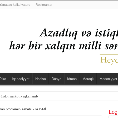
Yanacaq kalkulyatoru
Restoranlar
Ölkə
İqtisadiyyat
Hadisə
Dünya
İdman
Maraqlı
Mədəniyyət
şdü
anan problemin səbəbi - RƏSMİ
Log