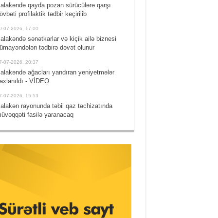
alakəndə qayda pozan sürücülərə qarşı
övbəti profilaktik tədbir keçirilib
9-07-2026, 17:00
alakəndə sənətkarlar və kiçik ailə biznesi
ümayəndələri tədbirə dəvət olunur
7-07-2026, 20:37
alakəndə ağacları yandıran yeniyetmələr
axlanıldı - VİDEO
7-07-2026, 15:53
alakən rayonunda təbii qaz təchizatında
üvəqqəti fasilə yaranacaq