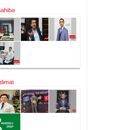
ahibə
dimat