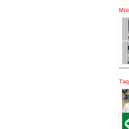
Müs
Təq