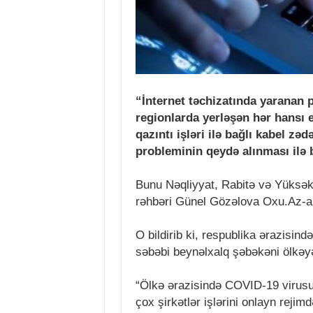
“İnternet təchizatında yaranan 
regionlarda yerləşən hər hansı 
qazıntı işləri ilə bağlı kabel z
probleminin qeydə alınması ilə 
Bunu Nəqliyyat, Rabitə və Yüksək 
rəhbəri Günel Gözəlova Oxu.Az-a
O bildirib ki, respublika ərazisin
səbəbi beynəlxalq şəbəkəni ölkəyə
“Ölkə ərazisində COVID-19 virusu i
çox şirkətlər işlərini onlayn rejim