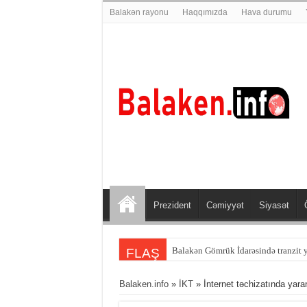
Balakən rayonu
Haqqımızda
Hava durumu
Prezident
Cəmiyyət
Siyasət
Balakən sakini Şəmkirdə qəzaya dü
FLAŞ
Balaken.info
»
İKT
» İnternet təchizatında yar