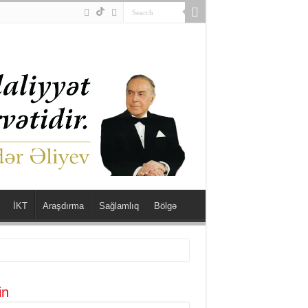
İKT
Araşdırma
Sağlamlıq
Bölgə
in