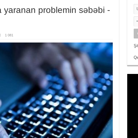
da yaranan problemin səbəbi -
1 081
Şi
Qe