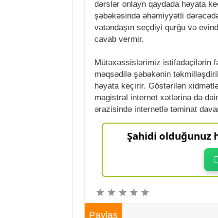
dərslər onlayn qaydada həyata keçi
şəbəkəsində əhəmiyyətli dərəcədə 
vətəndaşın seçdiyi qurğu və evində
cavab vermir.
Mütəxəssislərimiz istifadəçilərin f
məqsədilə şəbəkənin təkmilləşdiril
həyata keçirir. Göstərilən xidmətl
magistral internet xətlərinə də dai
ərazisində internetlə təminat davam
Şahidi olduğunuz h
Paylaş