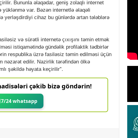
rilir. Bununla əlaqədar, geniş zolaqlı internet
yüklənmə var. Bəzən internetlə əlaqəli
 yerləşdirdiyi cihaz bu günlərdə artan tələblərə
asiləsiz və sürətli internetə çıxışını təmin etmək
məsi istiqamətində gündəlik profilaktik tədbirlər
ərin respublika üzrə fasiləsiz təmin edilməsi üçün
m nəzarət edilir. Nazirlik tərəfindən ölkə
lı şəkildə həyata keçirilir”.
adisələri çəkib bizə göndərin!
7/24 whatsapp