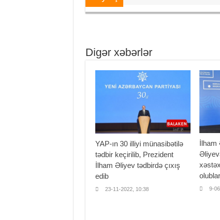
Digər xəbərlər
İlham 
YAP-ın 30 illiyi münasibətilə
Əliyev
tədbir keçirilib, Prezident
xəstəx
İlham Əliyev tədbirdə çıxış
olubl
edib
9-06
23-11-2022, 10:38