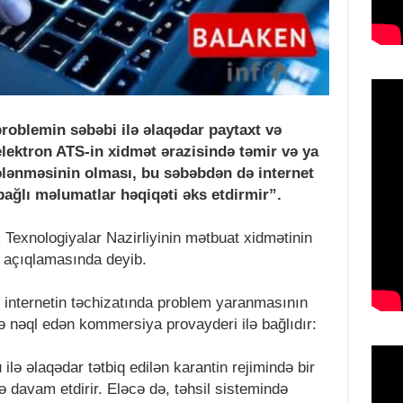
problemin səbəbi ilə əlaqədar paytaxt və
elektron ATS-in xidmət ərazisində təmir və ya
ədələnməsinin olması, bu səbəbdən də internet
bağlı məlumatlar həqiqəti əks etdirmir”.
Texnologiyalar Nazirliyinin mətbuat xidmətinin
 açıqlamasında deyib.
də internetin təchizatında problem yaranmasının
 nəql edən kommersiya provayderi ilə bağlıdır:
lə əlaqədar tətbiq edilən karantin rejimində bir
də davam etdirir. Eləcə də, təhsil sistemində