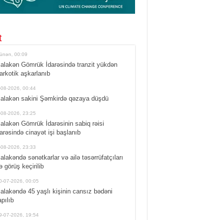
t
ünən, 00:09
alakən Gömrük İdarəsində tranzit yükdən
arkotik aşkarlanıb
-08-2026, 00:44
alakən sakini Şəmkirdə qəzaya düşdü
-08-2026, 23:25
alakən Gömrük İdarəsinin sabiq rəisi
arəsində cinayət işi başlanıb
-08-2026, 23:33
alakəndə sənətkarlar və ailə təsərrüfatçıları
lə görüş keçirilib
0-07-2026, 00:05
alakəndə 45 yaşlı kişinin cansız bədəni
apılıb
9-07-2026, 19:54