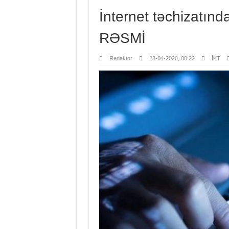
İnternet təchizatın
RƏSMİ
Redaktor
23-04-2020, 00:22
İKT