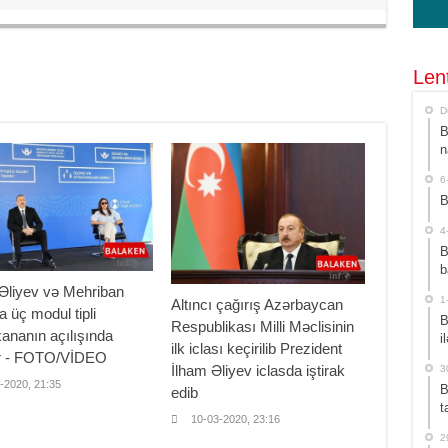
Len
D
B
n
6
B
4
B
b
Əliyev və Mehriban
1
Altıncı çağırış Azərbaycan
a üç modul tipli
B
Respublikası Milli Məclisinin
ananın açılışında
i
ilk iclası keçirilib Prezident
ar - FOTO/VİDEO
İlham Əliyev iclasda iştirak
3
-2020, 21:35
B
edib
t
10-03-2020, 23:16
2