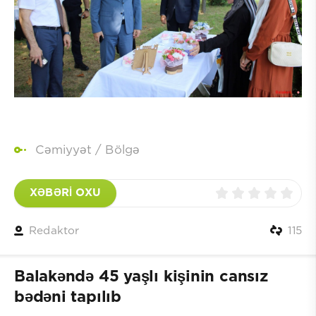
Cəmiyyət
/
Bölgə
XƏBƏRİ OXU
Redaktor
115
Balakəndə 45 yaşlı kişinin cansız
bədəni tapılıb