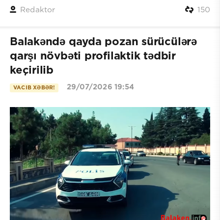
Redaktor
150
Balakəndə qayda pozan sürücülərə
qarşı növbəti profilaktik tədbir
keçirilib
29/07/2026 19:54
VACIB XƏBƏR!