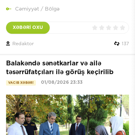
Cəmiyyət
/
Bölgə
XƏBƏRİ OXU
Redaktor
137
Balakəndə sənətkarlar və ailə
təsərrüfatçıları ilə görüş keçirilib
01/08/2026 23:33
VACIB XƏBƏR!