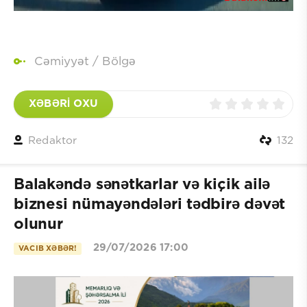
Cəmiyyət
/
Bölgə
XƏBƏRİ OXU
Redaktor
132
Balakəndə sənətkarlar və kiçik ailə
biznesi nümayəndələri tədbirə dəvət
olunur
29/07/2026 17:00
VACIB XƏBƏR!