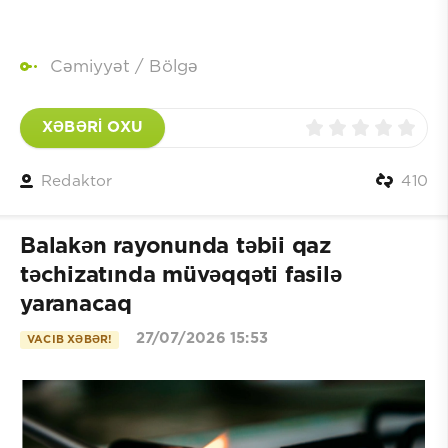
Cəmiyyət
/
Bölgə
XƏBƏRİ OXU
Redaktor
410
Balakən rayonunda təbii qaz
təchizatında müvəqqəti fasilə
yaranacaq
27/07/2026 15:53
VACIB XƏBƏR!