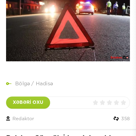
Bölgə
/
Hadisə
XƏBƏRİ OXU
Redaktor
358