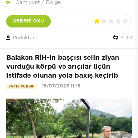
Cəmiyyət
/
Bölgə
XƏBƏRİ OXU
Redaktor
4 411
Balakən RİH-in başçısı selin ziyan
vurduğu körpü və arıçılar üçün
istifadə olunan yola baxış keçirib
18/07/2026 11:18
VACIB XƏBƏR!