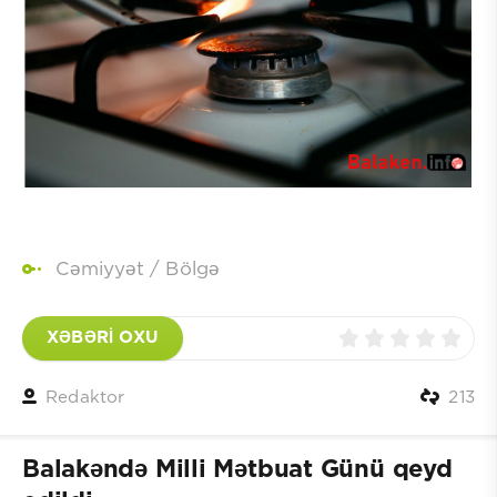
Cəmiyyət
/
Bölgə
XƏBƏRİ OXU
Redaktor
213
Balakəndə Milli Mətbuat Günü qeyd