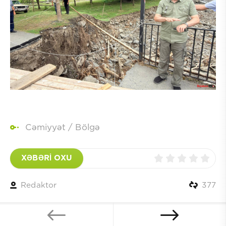
Cəmiyyət
/
Bölgə
XƏBƏRİ OXU
Redaktor
377