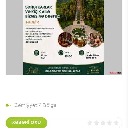
Cəmiyyət
/
Bölgə
XƏBƏRİ OXU