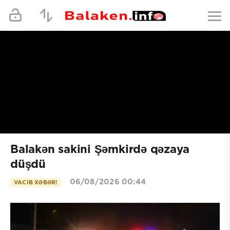
Balakən sakini Şəmkirdə qəzaya
düşdü
06/08/2026 00:44
VACIB XƏBƏR!