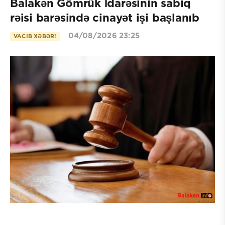
Balakən Gömrük İdarəsinin sabiq
rəisi barəsində cinayət işi başlanıb
04/08/2026 23:25
VACIB XƏBƏR!