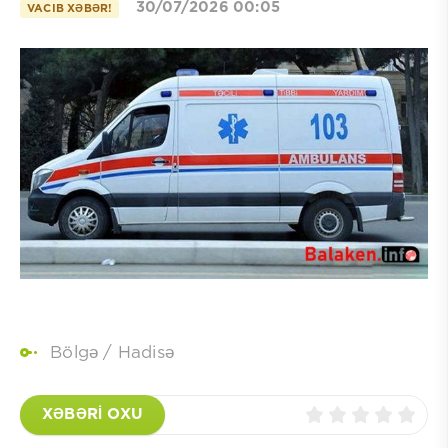
30/07/2026 00:05
VACIB XƏBƏR!
Bölgə
/
Hadisə
XƏBƏRİ OXU